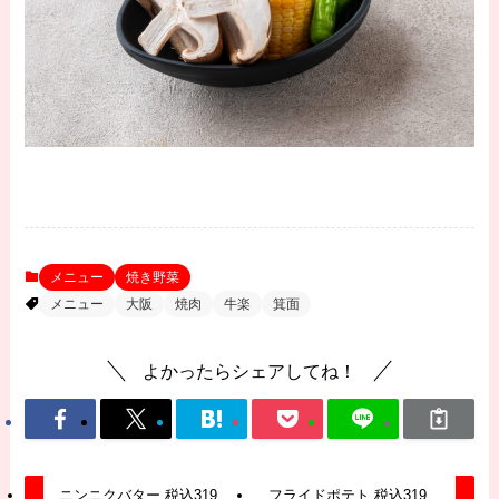
メニュー
焼き野菜
メニュー
大阪
焼肉
牛楽
箕面
よかったらシェアしてね！
ニンニクバター 税込319
フライドポテト 税込319