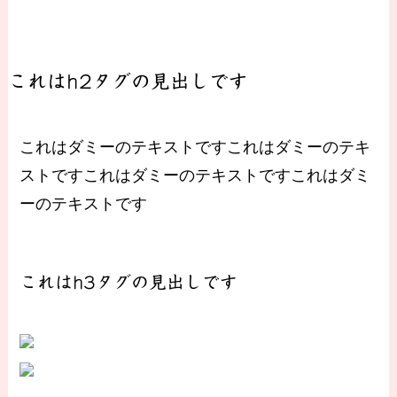
これはh2タグの見出しです
これはダミーのテキストですこれはダミーのテキ
ストですこれはダミーのテキストですこれはダミ
ーのテキストです
これはh3タグの見出しです