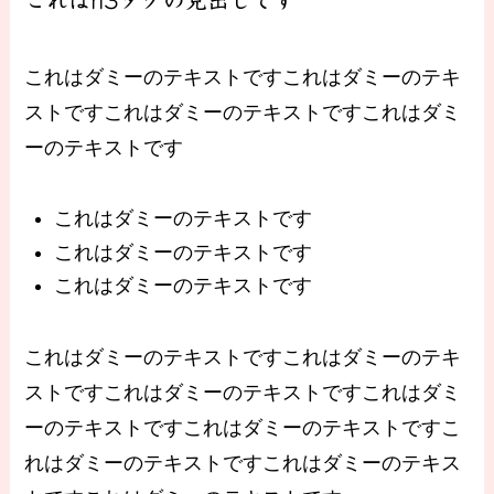
これはh3タグの見出しです
これはダミーのテキストですこれはダミーのテキ
ストですこれはダミーのテキストですこれはダミ
ーのテキストです
これはダミーのテキストです
これはダミーのテキストです
これはダミーのテキストです
これはダミーのテキストですこれはダミーのテキ
ストですこれはダミーのテキストですこれはダミ
ーのテキストですこれはダミーのテキストですこ
れはダミーのテキストですこれはダミーのテキス