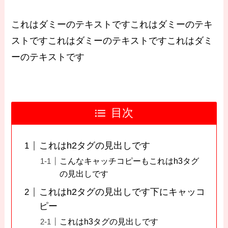
これはダミーのテキストですこれはダミーのテキ
ストですこれはダミーのテキストですこれはダミ
ーのテキストです
目次
これはh2タグの見出しです
こんなキャッチコピーもこれはh3タグ
の見出しです
これはh2タグの見出しです下にキャッコ
ピー
これはh3タグの見出しです