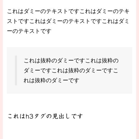
これはダミーのテキストですこれはダミーのテキ
ストですこれはダミーのテキストですこれはダミ
ーのテキストです
これは抜粋のダミーですこれは抜粋の
ダミーですこれは抜粋のダミーですこ
れは抜粋のダミーです
これはh3タグの見出しです