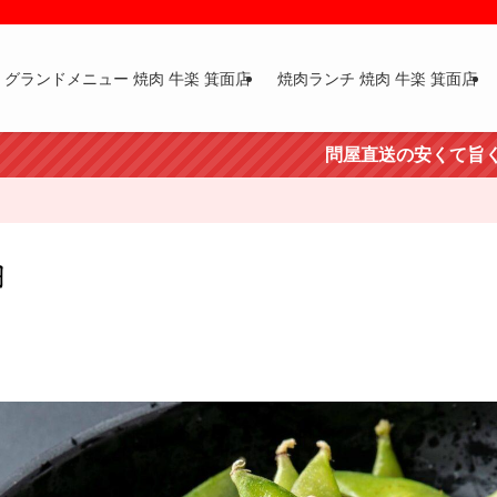
グランドメニュー 焼肉 牛楽 箕面店
焼肉ランチ 焼肉 牛楽 箕面店
問屋直送の安くて旨くて新鮮な肉
円