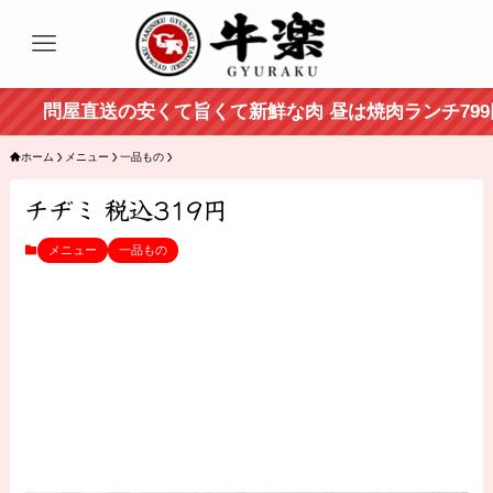
問屋直送の安くて旨くて新鮮な肉 昼は焼肉ランチ799円
ホーム
メニュー
一品もの
チヂミ 税込319円
メニュー
一品もの